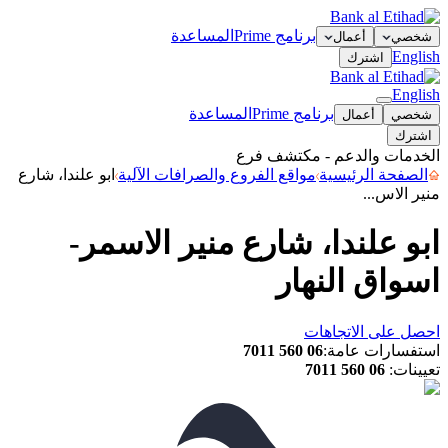
برنامج Prime
المساعدة
شخصي
أعمال
English
اشترك
English
برنامج Prime
المساعدة
شخصي
أعمال
اشترك
الخدمات والدعم - مكتشف فرع
الصفحة الرئيسية
مواقع الفروع والصرافات الآلية
ابو علندا، شارع
منير الاس...
ابو علندا، شارع منير الاسمر-
اسواق النهار
احصل على الاتجاهات
استفسارات عامة
:
06 560 7011
تعيينات
:
06 560 7011