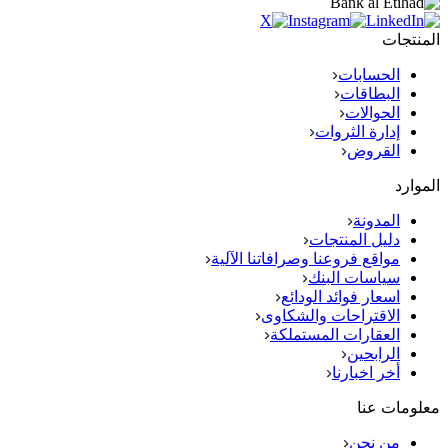
المنتجات
الحسابات
البطاقات
الحوالات
إدارة الثروات
القروض
الموارد
المدونة
دليل المنتجات
مواقع فروعنا وصرافاتنا الآلية
سياسات البنك
اسعار فوائد الودائع
الاقتراحات والشكاوى
العقارات المستملكة
الرابحين
أخر اخبارنا
معلومات عنا
من نحن