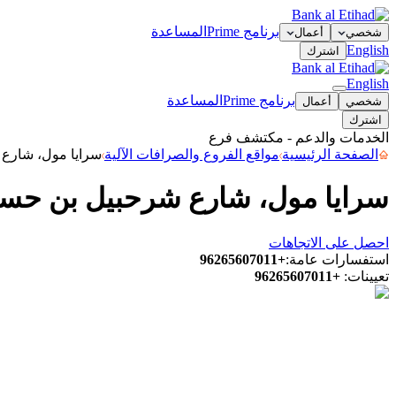
برنامج Prime
المساعدة
شخصي
أعمال
English
اشترك
English
برنامج Prime
المساعدة
شخصي
أعمال
اشترك
الخدمات والدعم - مكتشف فرع
الصفحة الرئيسية
مواقع الفروع والصرافات الآلية
سرايا مول، شارع 
سرايا مول، شارع شرحبيل بن حسنة
احصل على الاتجاهات
استفسارات عامة
:
+96265607011
تعيينات
:
+96265607011