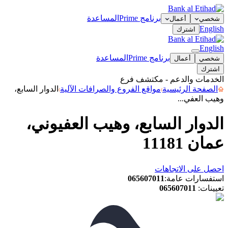
برنامج Prime
المساعدة
شخصي
أعمال
English
اشترك
English
برنامج Prime
المساعدة
شخصي
أعمال
اشترك
الخدمات والدعم - مكتشف فرع
الصفحة الرئيسية
مواقع الفروع والصرافات الآلية
الدوار السابع،
وهيب العفي...
الدوار السابع، وهيب العفيوني،
عمان 11181
احصل على الاتجاهات
استفسارات عامة
:
065607011
تعيينات
:
065607011