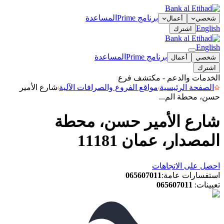
برنامج Prime
المساعدة
شخصي
أعمال
English
اشترك
English
برنامج Prime
المساعدة
شخصي
أعمال
اشترك
الخدمات والدعم - مكتشف فرع
الصفحة الرئيسية
مواقع الفروع والصرافات الآلية
شارع الأمير
حسن، محطة الم...
شارع الأمير حسن، محطة
المصدار، عمان 11181
احصل على الاتجاهات
استفسارات عامة
:
065607011
تعيينات
:
065607011