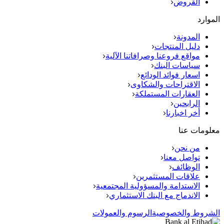
القروض
الموارد
المدونة
دليل المنتجات
مواقع فروعنا وصرافاتنا الآلية
سياسات البنك
اسعار فوائد الودائع
الاقتراحات والشكاوى
العقارات المستملكة
الرابحين
أخر اخبارنا
معلومات عنا
من نحن
تواصل معنا
الوظائف
علاقات المستثمرين
الاستدامة والمسؤولية المجتمعية
الاندماج مع البنك الاستثماري
الشروط والخصوصية
الرسوم والعمولات