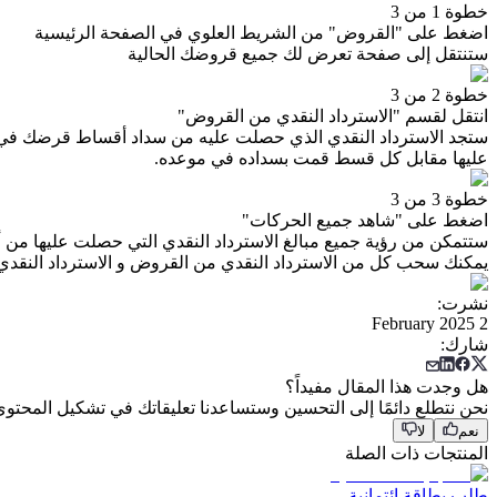
خطوة 1 من 3
اضغط على "القروض" من الشريط العلوي في الصفحة الرئيسية
ستنتقل إلى صفحة تعرض لك جميع قروضك الحالية
خطوة 2 من 3
انتقل لقسم "الاسترداد النقدي من القروض"
ستجد الاسترداد النقدي الذي حصلت عليه من سداد أقساط قرضك في م
عليها مقابل كل قسط قمت بسداده في موعده.
خطوة 3 من 3
اضغط على "شاهد جميع الحركات"
ستتمكن من رؤية جميع مبالغ الاسترداد النقدي التي حصلت عليها م
يمكنك سحب كل من الاسترداد النقدي من القروض و الاسترداد النقدي 
نشرت
:
2 February 2025
شارك
:
هل وجدت هذا المقال مفيداً؟
نحن نتطلع دائمًا إلى التحسين وستساعدنا تعليقاتك في تشكيل المحتو
نعم
لا
المنتجات ذات الصلة
طلب بطاقة ائتمانية