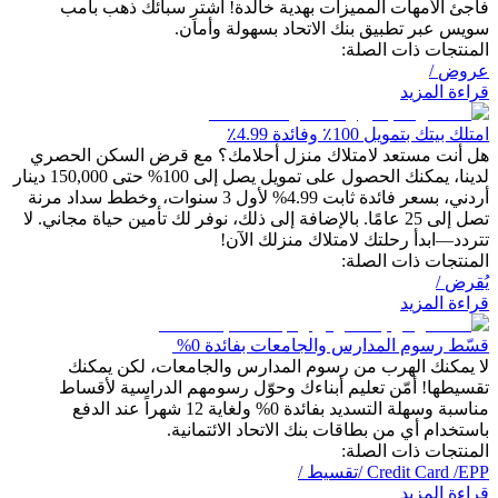
فاجئ الأمهات المميزات بهدية خالدة! اشترِ سبائك ذهب بامب
سويس عبر تطبيق بنك الاتحاد بسهولة وأمان.
المنتجات ذات الصلة:
عروض
/
قراءة المزيد
امتلك بيتك بتمويل 100٪ وفائدة 4.99٪
هل أنت مستعد لامتلاك منزل أحلامك؟ مع قرض السكن الحصري
لدينا، يمكنك الحصول على تمويل يصل إلى 100% حتى 150,000 دينار
أردني، بسعر فائدة ثابت 4.99% لأول 3 سنوات، وخطط سداد مرنة
تصل إلى 25 عامًا. بالإضافة إلى ذلك، نوفر لك تأمين حياة مجاني. لا
تتردد—ابدأ رحلتك لامتلاك منزلك الآن!
المنتجات ذات الصلة:
يُقرض
/
قراءة المزيد
قسّط رسوم المدارس والجامعات بفائدة 0%
لا يمكنك الهرب من رسوم المدارس والجامعات، لكن يمكنك
تقسيطها! أمّن تعليم أبناءك وحوّل رسومهم الدراسية لأقساط
مناسبة وسهلة التسديد بفائدة 0% ولغاية 12 شهراً عند الدفع
باستخدام أي من بطاقات بنك الاتحاد الائتمانية.
المنتجات ذات الصلة:
EPP
/
Credit Card
/
تقسيط
/
قراءة المزيد