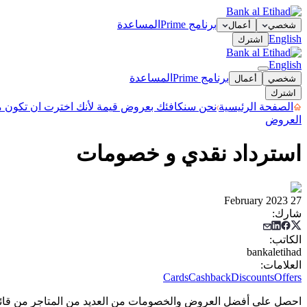
برنامج Prime
المساعدة
شخصي
أعمال
English
اشترك
English
برنامج Prime
المساعدة
شخصي
أعمال
اشترك
الصفحة الرئيسية
نحن سنكافئك بعروض قيمة لأنك اخترت ان تكون مع
العروض
استرداد نقدي و خصومات
27 February 2023
شارك
:
الكاتب
:
bankaletihad
العلامات
:
Cards
Cashback
Discounts
Offers
احصل على أفضل العروض والخصومات من العديد من المتاجر من قائم