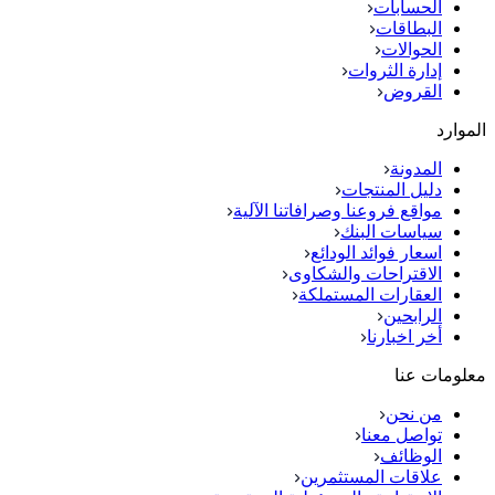
الحسابات
البطاقات
الحوالات
إدارة الثروات
القروض
الموارد
المدونة
دليل المنتجات
مواقع فروعنا وصرافاتنا الآلية
سياسات البنك
اسعار فوائد الودائع
الاقتراحات والشكاوى
العقارات المستملكة
الرابحين
أخر اخبارنا
معلومات عنا
من نحن
تواصل معنا
الوظائف
علاقات المستثمرين