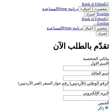
برنامج Prime
المساعدة
شخصي
أعمال
English
اشترك
English
برنامج Prime
المساعدة
شخصي
أعمال
اشترك
تقدّم بالطلب الآن
بياناتي الشخصية
الاسم الاول
اسم العائلة
الرقم الوطني (للأردنيين) رقم جواز السفر (لغير الأردنيين)
البريد الإلكتروني
الجنس
ذكر