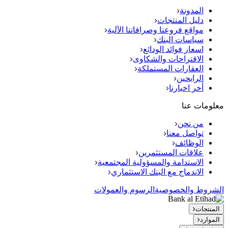
المدونة
دليل المنتجات
مواقع فروعنا وصرافاتنا الآلية
سياسات البنك
اسعار فوائد الودائع
الاقتراحات والشكاوى
العقارات المستملكة
الرابحين
أخر اخبارنا
معلومات عنا
من نحن
تواصل معنا
الوظائف
علاقات المستثمرين
الاستدامة والمسؤولية المجتمعية
الاندماج مع البنك الاستثماري
الشروط والخصوصية
الرسوم والعمولات
المنتجات
الموارد