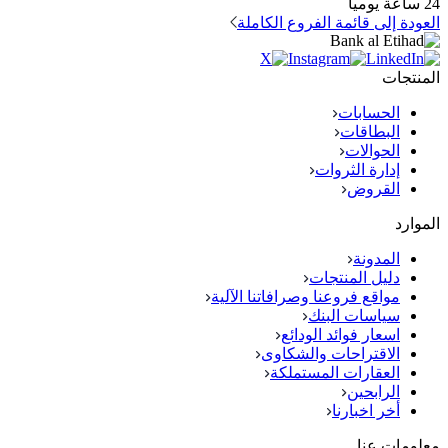
24 ساعة يومياً
العودة إلى قائمة الفروع الكاملة
المنتجات
الحسابات
البطاقات
الحوالات
إدارة الثروات
القروض
الموارد
المدونة
دليل المنتجات
مواقع فروعنا وصرافاتنا الآلية
سياسات البنك
اسعار فوائد الودائع
الاقتراحات والشكاوى
العقارات المستملكة
الرابحين
أخر اخبارنا
معلومات عنا