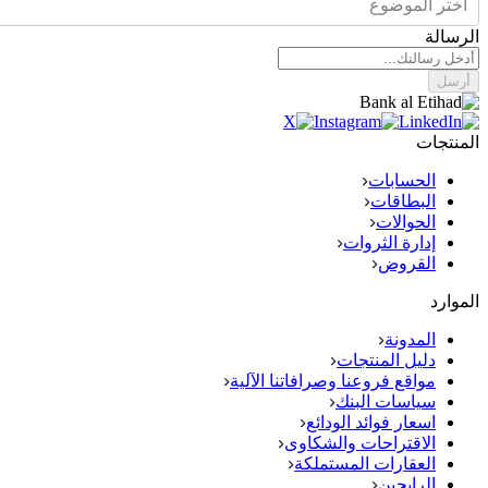
اختر الموضوع
الرسالة
أرسل
المنتجات
الحسابات
البطاقات
الحوالات
إدارة الثروات
القروض
الموارد
المدونة
دليل المنتجات
مواقع فروعنا وصرافاتنا الآلية
سياسات البنك
اسعار فوائد الودائع
الاقتراحات والشكاوى
العقارات المستملكة
الرابحين