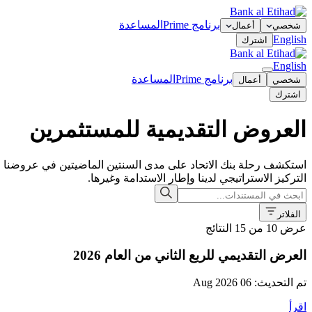
برنامج Prime
المساعدة
شخصي
أعمال
English
اشترك
English
برنامج Prime
المساعدة
شخصي
أعمال
اشترك
العروض التقديمية للمستثمرين
استكشف رحلة بنك الاتحاد على مدى السنتين الماضيتين في عروضنا ا
التركيز الاستراتيجي لدينا وإطار الاستدامة وغيرها.
الفلاتر
عرض
10 من
15
النتائج
العرض التقديمي للربع الثاني من العام 2026
تم التحديث: 06 Aug 2026
اقرأ