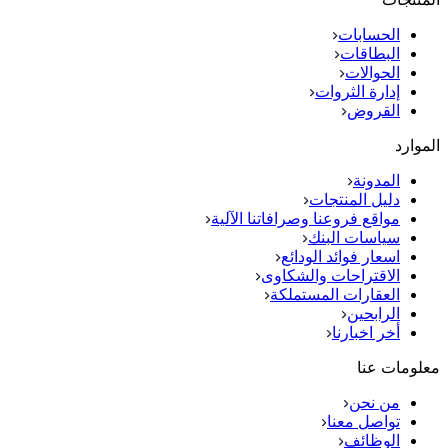
الحسابات
البطاقات
الحوالات
إدارة الثروات
القروض
الموارد
المدونة
دليل المنتجات
مواقع فروعنا وصرافاتنا الآلية
سياسات البنك
اسعار فوائد الودائع
الاقتراحات والشكاوى
العقارات المستملكة
الرابحين
أخر اخبارنا
معلومات عنا
من نحن
تواصل معنا
الوظائف