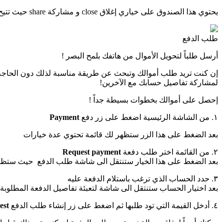
يحتوي هذا الصندوق على خياري إغلاق close و مشاركة share حيث تتيح لك هذه الخدمة مشاركة هذه التفاصيل مع من تريد من جهات الاتصال لديك إضافة للعديد من خيارات المشاركة.
طلب الدفع
أرسل طلباً لتحويل الأموال من هاتفك بلمح البصر !
إن كنت تريد طلب أموالك وتبحث عن طريقة مناسبة لذلك دون الحاجة 
لمشاركة تفاصيل حسابك مع الآخرين!
إحصل على أموالك بخطوات بسيطة جداً !
١. من الشاشة الرئيسية اضغط على زر دفع
Payment
بعد الضغط على هذا الزر ستظهر لك قائمة تحتوي عدة خيارات
٢. من القائمة اختر طلب دفعة
Request payment
بعد الضغط على هذا الخيار ستنتقل الى شاشة طلب الدفع حيث ستظهر ل
٣. حدد الحساب الذي ترغب باستلام الدفعة عليه
بعد اختيار الحساب ستنتقل الى شاشة لتعبئة تفاصيل الدفعة المطلوبة.
٤. أدخل القيمة التي تود طلبها ثم اضغط على زر إنشاء طلب الدفع
est