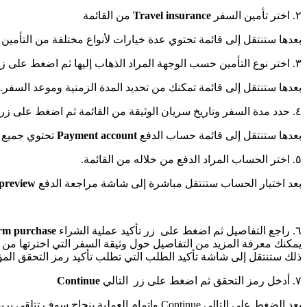
٢. اختر تأمين السفر
Travel insurance
من القائمة
بعدها ستنتقل إلى قائمة تحتوي عدة خيارات لأنواع مختلفة من التأمين 
٣. اختر نوع التأمين حسب الوجهة المراد الذهاب إليها ثم اضغط على زر التالي
بعدها ستنتقل إلى قائمة تمكنك من تحديد المدة الزمنية وموعد السفر.
٤. حدد مدة السفر وتاريخ سريان الوثيقة من القائمة ثم اضغط على زر التالي
بعدها ستنتقل إلى قائمة حساب الدفع
Payment account
تحتوي جميع ا
٥. اختر الحساب المراد الدفع من خلاله من القائمة.
بعد اختيار الحساب ستنتقل مباشرة إلى شاشة مراجعة الدفع
preview
٦. راجع التفاصيل ثم اضغط على زر تأكيد عملية الشراء
rm purchase
يمكنك معرفة المزيد من التفاصيل حول وثيقة السفر التي اخترتها من
ذلك ستنتقل إلى شاشة تأكيد الطلب التي تطلب تأكيد رمز التحقق الم
٧. أدخل رمز التحقق ثم اضغط على زر التالي
Continue
بعد الضغط على التالي Continue وإتمام العملية بنجاح سوف تتلقى بريداً الكترونياً ورسالة نصية بكامل تفاصيل وثيقة التأمين.