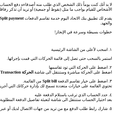
لا بد أنك كنت يوماً ذلك الشخص الذي طلب منه أصدقاءه دفع الحساب ع
الأشخاص للقيام بواجب ما مثل (نقوط أو جمعية) أو تريد أن تذكر رفاق
يقدم لك تطبيق بنك الاتحاد اليوم خدمة تقاسم الدفعات
Split payment
والجهد.
خطوات بسيطة وسرعة في الإنجاز!
١. اسحب لأعلى من الشاشة الرئيسية
استمر بالسحب حتى تصل إلى قائمة الحركات التي قمت بإجرائها.
٢. اضغط على الحركة التي تود تقاسمها
اضغط على الحركة مباشرة وستنتقل الى شاشة
الحركة
Transaction والتي تحتوي قائمة بعدة خيارات.
٣. اضغط على خيار تقاسم الدفعة
Split bill
من القائمة.
تحتوي القائمة على خيارات متعددة تسمح لك بإدارة حركاتك التي أجريته
٤. حدد الحساب الذي ترغب باستلام الدفعة عليه
بعد اختيار الحساب ستنتقل الى شاشة لتعبئة تفاصيل الدفعة المطلوبة.
٥. شارك رابط طلب الدفع مع من تريد من جهات الاتصال لديك أو عبر أي من وسائل التواصل الإجتماعي.