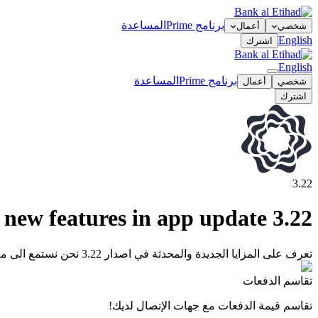
برنامج Prime
المساعدة
شخصي
أعمال
English
اشترك
English
برنامج Prime
المساعدة
شخصي
أعمال
اشترك
3.22
 new features in app update 3.22
تعرف على المزايا الجديدة والمحدثة في اصدار 3.22 نحن نستمع الى ملاحظاتك ونعمل باستمرار على تحسين تطبيقنا لنمنحك تجربة أفضل والمزيد من التحكم في أموالك.
تقاسم الدفعات
تقاسم قيمة الدفعات مع جهات الإتصال لديك!