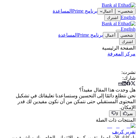
برنامج Prime
المساعدة
شخصي
أعمال
English
اشترك
English
برنامج Prime
المساعدة
شخصي
أعمال
اشترك
الصفحة الرئيسية
مركز المعرفة
نشرت
:
شارك
:
هل وجدت هذا المقال مفيداً؟
نحن نتطلع دائمًا إلى التحسين وستساعدنا تعليقاتك في تشكيل
المحتوى المستقبلي حتى نتمكن من أن نكون مفيدين لك قدر
الإمكان.
نعم
لا
المنتجات ذات الصلة
تقرير كريف
بإمكانك الآن إصدار تقرير كريف الائتماني الخاص بك مباشرة من