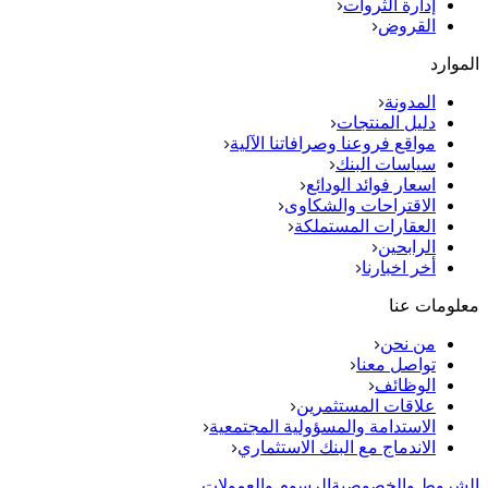
إدارة الثروات
القروض
الموارد
المدونة
دليل المنتجات
مواقع فروعنا وصرافاتنا الآلية
سياسات البنك
اسعار فوائد الودائع
الاقتراحات والشكاوى
العقارات المستملكة
الرابحين
أخر اخبارنا
معلومات عنا
من نحن
تواصل معنا
الوظائف
علاقات المستثمرين
الاستدامة والمسؤولية المجتمعية
الاندماج مع البنك الاستثماري
الشروط والخصوصية
الرسوم والعمولات