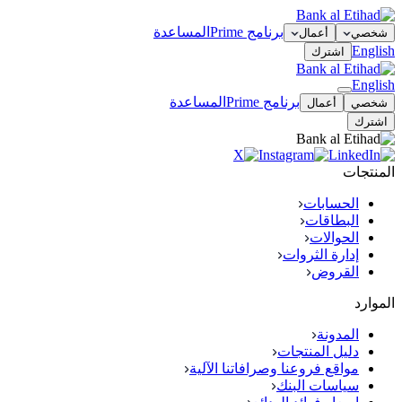
برنامج Prime
المساعدة
شخصي
أعمال
English
اشترك
English
برنامج Prime
المساعدة
شخصي
أعمال
اشترك
المنتجات
الحسابات
البطاقات
الحوالات
إدارة الثروات
القروض
الموارد
المدونة
دليل المنتجات
مواقع فروعنا وصرافاتنا الآلية
سياسات البنك