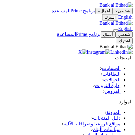
برنامج Prime
المساعدة
شخصي
أعمال
English
اشترك
English
برنامج Prime
المساعدة
شخصي
أعمال
اشترك
المنتجات
الحسابات
البطاقات
الحوالات
إدارة الثروات
القروض
الموارد
المدونة
دليل المنتجات
مواقع فروعنا وصرافاتنا الآلية
سياسات البنك